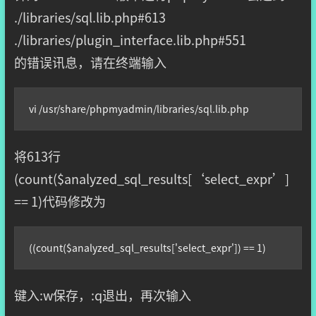
./libraries/sql.lib.php#613
./libraries/plugin_interface.lib.php#551
的错误讯息，请在终端输入
vi /usr/share/phpmyadmin/libraries/sql.lib.php
将613行
(count($analyzed_sql_results[‘select_expr’]
== 1)代码修改为
((count($analyzed_sql_results['select_expr']) == 1)
键入:w保存，:q退出，再次输入