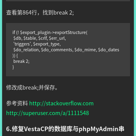
查看第864行，找到break 2;
if (! $export_plugin->exportStructure(

 $db, $table, $crlf, $err_url,

 'triggers', $export_type,

 $do_relation, $do_comments, $do_mime, $do_dates

)) {

 break 2;

}
修改成break;并保存。
参考资料
http://stackoverflow.com
http://superuser.com/a/1111548
6.修复VestaCP的数据库与phpMyAdmin串