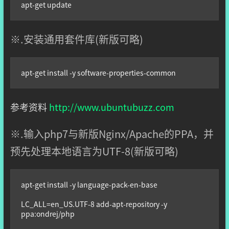
apt-get update
※.安装通用套件库(新版可略)
apt-get install -y software-properties-common
参考资料
http://www.ubuntubuzz.com
※.输入php7与新版Nginx/Apache的PPA，并
预先处理本地语言为UTF-8(新版可略)
apt-get install -y language-pack-en-base

LC_ALL=en_US.UTF-8 add-apt-repository -y 
ppa:ondrej/php
