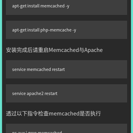
apt-get install memcached -y
apt-get install php-memcache -y
安装完成后请重启Memcached与Apache
service memcached restart
service apache2 restart
透过以下指令检查memcached是否执行
ps aux | grep memcached