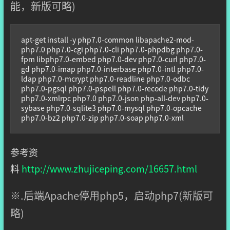
能，新版可略)
apt-get install -y php7.0-common libapache2-mod-
php7.0 php7.0-cgi php7.0-cli php7.0-phpdbg php7.0-
fpm libphp7.0-embed php7.0-dev php7.0-curl php7.0-
gd php7.0-imap php7.0-interbase php7.0-intl php7.0-
ldap php7.0-mcrypt php7.0-readline php7.0-odbc 
php7.0-pgsql php7.0-pspell php7.0-recode php7.0-tidy 
php7.0-xmlrpc php7.0 php7.0-json php-all-dev php7.0-
sybase php7.0-sqlite3 php7.0-mysql php7.0-opcache 
php7.0-bz2 php7.0-zip php7.0-soap php7.0-xml
参考资
料
http://www.zhujiceping.com/16657.html
※.后端Apache停用php5，启动php7(新版可
略)