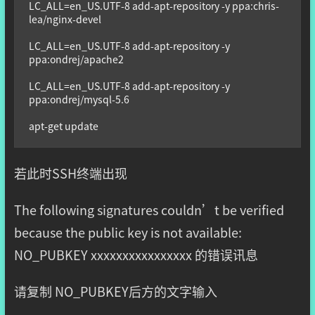
LC_ALL=en_US.UTF-8 add-apt-repository -y ppa:chris-
lea/nginx-devel

LC_ALL=en_US.UTF-8 add-apt-repository -y 
ppa:ondrej/apache2

LC_ALL=en_US.UTF-8 add-apt-repository -y 
ppa:ondrej/mysql-5.6

apt-get update
若此时SSH终端出现
The following signatures couldn’t be verified
because the public key is not available:
NO_PUBKEY xxxxxxxxxxxxxxxx 的错误讯息
请复制 NO_PUBKEY后方的文字输入