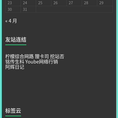
23
24
25
26
27
28
29
30
31
« 4 月
友站连结
柠檬综合网路
狸卡司
挖站否
铭传生科
Yoube网络行销
阿辉日记
标签云