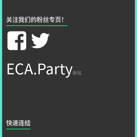
关注我们的粉丝专页！
在
在
Facebook
Twitter
ECA.Party
看
看
新站
hzshsite’
hzshsit
的
的
快速连结