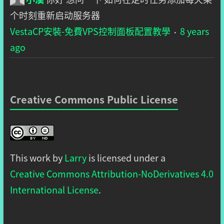
个时刻重新启动服务器
VestaCP安裝-免費VPS控制面板配置教學
8 years
·
ago
Creative Commons Public License
This work by
Larry
is licensed under a
Creative Commons Attribution-NoDerivatives 4.0
International License
.