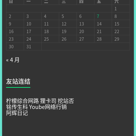
日
一
二
三
四
五
六
1
2
3
4
5
6
7
8
9
10
11
12
13
14
15
16
17
18
19
20
21
22
23
24
25
26
27
28
29
30
31
« 4 月
友站连结
柠檬综合网路
狸卡司
挖站否
铭传生科
Yoube网络行销
阿辉日记