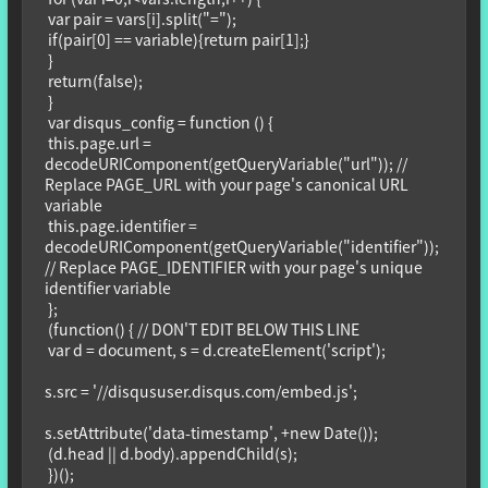
 var pair = vars[i].split("=");

 if(pair[0] == variable){return pair[1];}

 }

 return(false);

 }

 var disqus_config = function () {

 this.page.url = 
decodeURIComponent(getQueryVariable("url")); // 
Replace PAGE_URL with your page's canonical URL 
variable

 this.page.identifier = 
decodeURIComponent(getQueryVariable("identifier")); 
// Replace PAGE_IDENTIFIER with your page's unique 
identifier variable

 };

 (function() { // DON'T EDIT BELOW THIS LINE

 var d = document, s = d.createElement('script');

s.src = '//disqususer.disqus.com/embed.js';

s.setAttribute('data-timestamp', +new Date());

 (d.head || d.body).appendChild(s);

 })();
