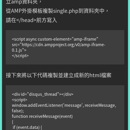
立amp資料夾，
從AMP外掛模板複製single.php到資料夾中，
請在</head>前方寫入
<script async custom-element="amp-iframe" 

src="https://cdn.ampproject.org/v0/amp-iframe-
0.1.js">

</script>
接下來將以下代碼複製並建立成新的html檔案
<div id="disqus_thread"></div>

<script>

window.addEventListener('message', receiveMessage, 
false);

function receiveMessage(event)

{

 if (event.data) {
