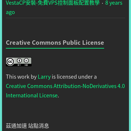
VestaCP安裝-免費VPS控制面板配置教學
8 years
·
ago
Creative Commons Public License
This work by
Larry
is licensed under a
Creative Commons Attribution-NoDerivatives 4.0
International License
.
茲通加速 站點消息