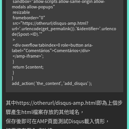
 sandbox="allow-scripts allow-same-origin allow-
modals allow-popups"

 resizable

 frameborder="0"

 src="https://otherurl/disqus-amp.html?
url='.urlencode(get_permalink()).'&identifier='.urlenco
de($post->ID).'"

 >

 <div overflow tabindex=0 role=button aria-
label="Comentários">Comentários</div>

 </amp-iframe>';

 }

 return $content;

 }

}

add_action( 'the_content', 'add_disqus' );
其中https://otherurl/disqus-amp.html即為上個步
驟產生html檔案存放的其他域名，
保存後即可在AMP頁面測試Disqus載入情形，