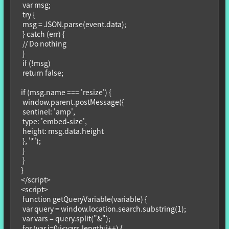
 var msg;

 try {

 msg = JSON.parse(event.data);

 } catch (err) {

 // Do nothing

 }

 if (!msg)

 return false;

if (msg.name === 'resize') {

 window.parent.postMessage({

 sentinel: 'amp',

 type: 'embed-size',

 height: msg.data.height

 }, '*');

 }

 }

}

</script>

<script>

 function getQueryVariable(variable) {

 var query = window.location.search.substring(1);

 var vars = query.split("&");

 for (var i=0;i<vars.length;i++) {
