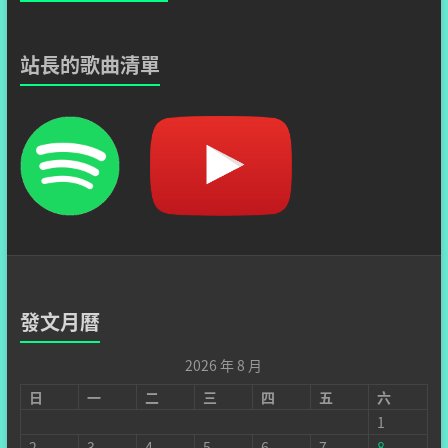
站長的歌曲清單
發文月曆
2026 年 8 月
日
一
二
三
四
五
六
1
2
3
4
5
6
7
8