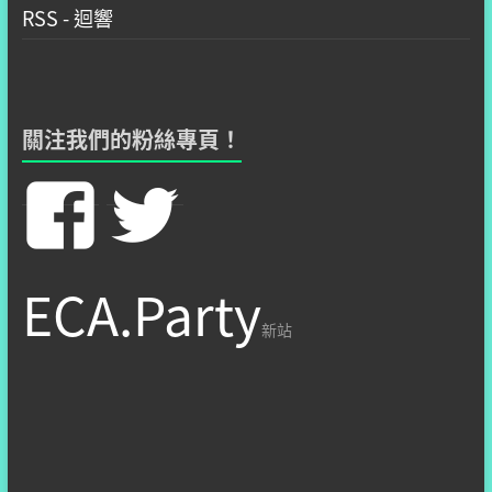
RSS - 迴響
關注我們的粉絲專頁！
在
在
Facebook
Twitter
ECA.Party
看
看
新站
hzshsite’
hzshsit