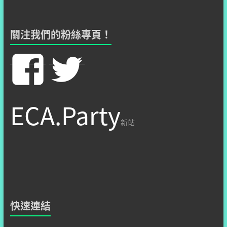
關注我們的粉絲專頁！
在
在
Facebook
Twitter
ECA.Party
看
看
新站
hzshsite’
hzshsit
的
的
快速連結