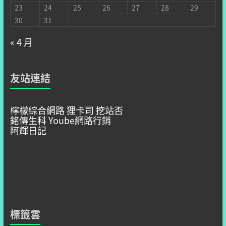
23
24
25
26
27
28
29
30
31
« 4 月
友站連結
檸檬綜合網路
狸卡司
挖站否
銘傳生科
Yoube網路行銷
阿輝日記
標籤雲