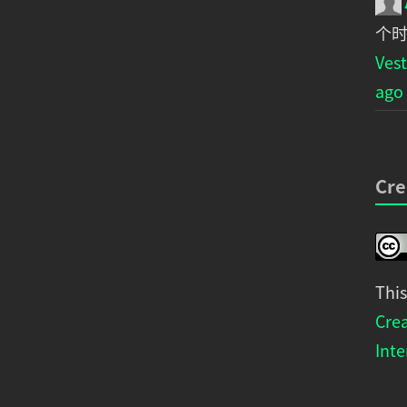
个
Ve
ago
Cre
Thi
Cre
Inte