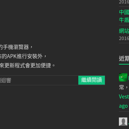
2016
中國
牛
網站
2016
告的手機瀏覽器，
布的APK進行安裝外，
近
，未來更新程式會更加便捷。
則迴響
繼續閱讀
常
Ve
ago