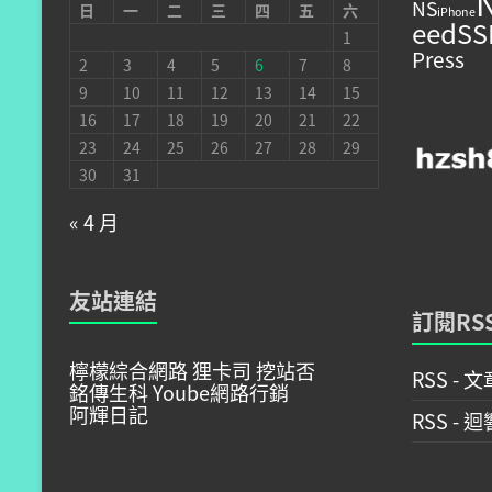
NS
日
一
二
三
四
五
六
iPhone
eed
SS
1
Press
2
3
4
5
6
7
8
9
10
11
12
13
14
15
16
17
18
19
20
21
22
23
24
25
26
27
28
29
30
31
« 4 月
友站連結
訂閱RS
檸檬綜合網路
狸卡司
挖站否
RSS - 文
銘傳生科
Yoube網路行銷
阿輝日記
RSS - 迴