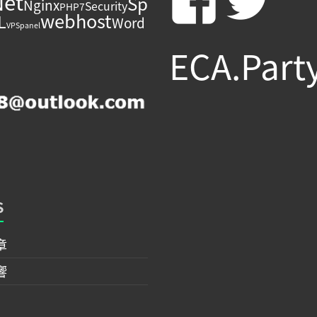
在
Net
Sp
Nginx
Security
PHP7
webhost
L
Word
Fac
T
VPSpanel
ECA.Part
看
hzs
h
的
S
個
章
響
人