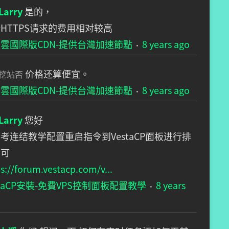
Larry
是的，
HTTPS请求的费用相对较高
雲國際版CDN-提供台灣加速節點
8 years ago
·
价格还算便宜。
挖站否
雲國際版CDN-提供台灣加速節點
8 years ago
·
Larry
您好
考连结教学配置重启指令到VestaCP面板进行排
即可
s://forum.vestacp.com/v...
staCP安裝-免費VPS控制面板配置教學
8 years
·