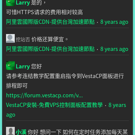
Larry
是的，
可惜HTTPS请求的费用相对较高
阿里雲國際版CDN-提供台灣加速節點
8 years ago
·
价格还算便宜。
挖站否
阿里雲國際版CDN-提供台灣加速節點
8 years ago
·
Larry
您好
请参考连结教学配置重启指令到VestaCP面板进行
排程即可
https://forum.vestacp.com/v...
VestaCP安裝-免費VPS控制面板配置教學
8 years
·
ago
小溪
你好 想问一下 如何在定时任务添加每天某