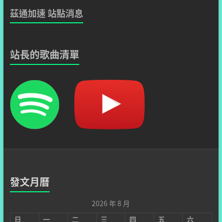
茲通加速 站點消息
站長的歌曲清單
發文月曆
2026 年 8 月
日
一
二
三
四
五
六