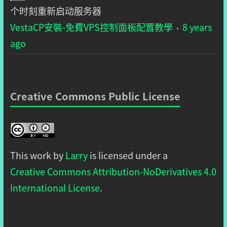
个时刻重新启动服务器
VestaCP安裝-免費VPS控制面板配置教學
8 years
·
ago
Creative Commons Public License
This work by
Larry
is licensed under a
Creative Commons Attribution-NoDerivatives 4.0
International License
.