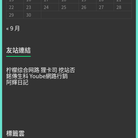
22
23
24
25
26
27
28
29
30
« 9 月
友站連結
柠檬综合网路
狸卡司
挖站否
銘傳生科
Yoube網路行銷
阿輝日記
標籤雲