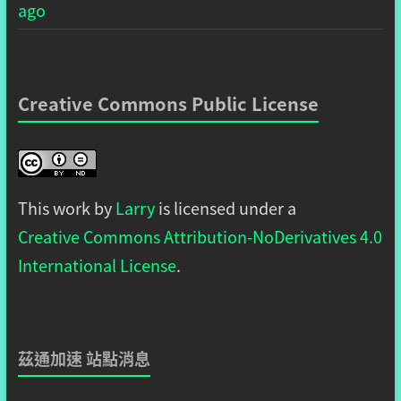
ago
Creative Commons Public License
This work by
Larry
is licensed under a
Creative Commons Attribution-NoDerivatives 4.0
International License
.
茲通加速 站點消息