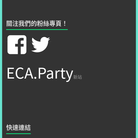
關注我們的粉絲專頁！
在
在
Facebook
Twitter
ECA.Party
看
看
新站
hzshsite’
hzshsit
的
的
快速連結