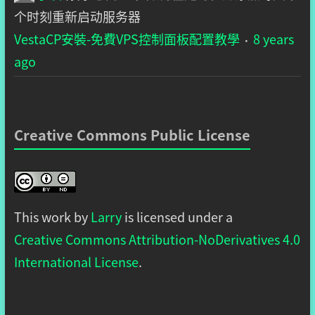
个时刻重新启动服务器
VestaCP安裝-免費VPS控制面板配置教學
8 years
·
ago
Creative Commons Public License
This work by
Larry
is licensed under a
Creative Commons Attribution-NoDerivatives 4.0
International License
.