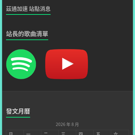
茲通加速 站點消息
站長的歌曲清單
發文月曆
2026 年 8 月
日
一
二
三
四
五
六