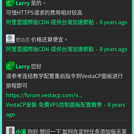
Larry
是的，
可惜HTTPS请求的费用相对较高
阿里雲國際版CDN-提供台灣加速節點
8 years ago
·
价格还算便宜。
挖站否
阿里雲國際版CDN-提供台灣加速節點
8 years ago
·
Larry
您好
请参考连结教学配置重启指令到VestaCP面板进行
排程即可
https://forum.vestacp.com/v...
VestaCP安裝-免費VPS控制面板配置教學
8 years
·
ago
小溪
你好 想问一下 如何在定时任务添加每天某